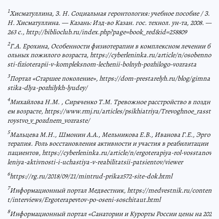
1
Хисматуллина, З. Н. Социальная геронтология: учебное пособие / З.
Н. Хисматуллина. — Казань: Изд-во Казан. гос. технол. ун-та, 2008. —
263 с., http://biblioclub.ru/index.php?page=book_red&id=258809
2
Г.А. Ерохина, Особенности физиотерапии в комплексном лечении б
ольных пожилого возраста, https://cyberleninka.ru/article/n/osobenno
sti-fizioterapii-v-kompleksnom-lechenii-bolnyh-pozhilogo-vozrasta
3
Портал «Старшее поколение», https://dom-prestarelyh.ru/blog/gimna
stika-dlya-pozhilykh-lyudey/
4
Михайлова Н.М. , Сиряченко Т.М. Тревожное расстройство в поздн
ем возрасте, https://www.rmj.ru/articles/psikhiatriya/Trevoghnoe_rasst
roystvo_v_pozdnem_vozraste/
5
Мальцева М.Н., Шмонин А.А., Мельникова Е.В., Иванова Г.Е., Эрго
терапия. Роль восстановления активности и участия в реабилитации
пациентов, https://cyberleninka.ru/article/n/ergoterapiya-rol-vosstanov
leniya-aktivnosti-i-uchastiya-v-reabilitatsii-patsientov/viewer
6
https://rg.ru/2018/09/21/mintrud-prikaz572-site-dok.html
7
Информационный портал Медвестник, https://medvestnik.ru/conten
t/interviews/Ergoterapevtov-po-oseni-soschitaut.html
8
Информационный портал «Санатории и Курорты России цены на 202