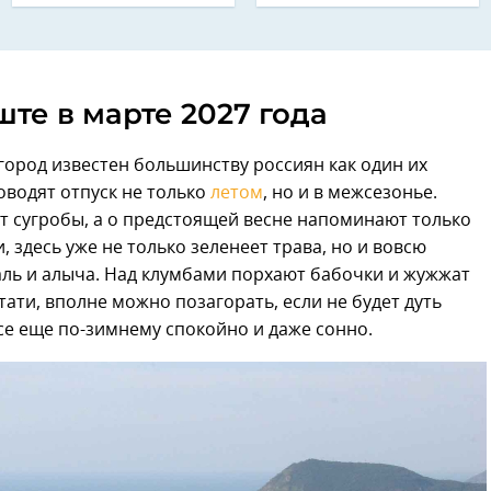
те в марте 2027 года
город известен большинству россиян как один их
оводят отпуск не только
летом
, но и в межсезонье.
т сугробы, а о предстоящей весне напоминают только
 здесь уже не только зеленеет трава, но и вовсю
даль и алыча. Над клумбами порхают бабочки и жужжат
тати, вполне можно позагорать, если не будет дуть
все еще по-зимнему спокойно и даже сонно.