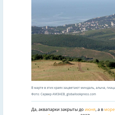
В марте в этих краях зацветают миндаль, алыча, гиац
Фото: Сервер АМЗАЕВ, globallookpress.com
Да, аквапарки закрыты до
июня
, а в
море