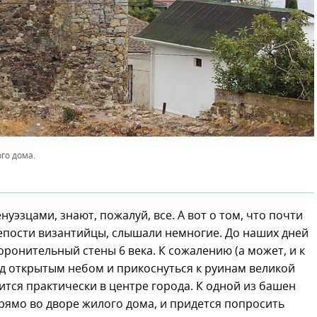
го дома.
уэзцами, знают, пожалуй, все. А вот о том, что почти
крепости византийцы, слышали немногие. До наших дней
оронительный стены 6 века. К сожалению (а может, и к
од открытым небом и прикоснуться к руинам великой
тся практически в центре города. К одной из башен
рямо во дворе жилого дома, и придется попросить