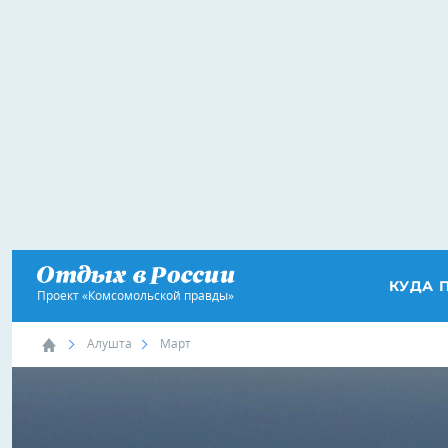
КУДА 
Проект «Комсомольской правды»
Алушта
Март