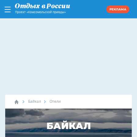
РЕКЛАМА
Проект «Комсомольской правды»
Байкал
Отели
БАЙКАЛ