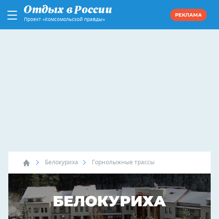
РЕКЛАМА
Проект «Комсомольской правды»
Белокуриха
Горнолыжные трассы
БЕЛОКУРИХА