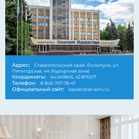
Next
Адрес:
Ставропольский край, Ессентуки, ул.
Пятигорская, 44 (Курортная зона)
Координаты:
44.049845, 42.876517
Телефон:
8-800-707-78-47
Официальный сайт:
kazakhstan-kmv.ru