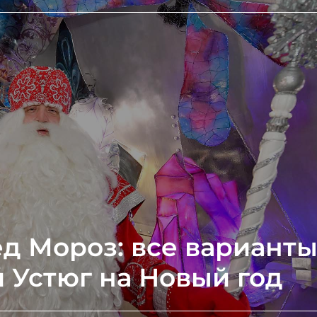
ед Мороз: все вариант
 Устюг на Новый год