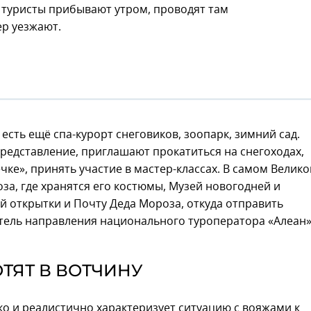
г туристы прибывают утром, проводят там
ер уезжают.
есть ещё спа-курорт снеговиков, зоопарк, зимний сад.
редставление, приглашают прокатиться на снегоходах,
ечке», принять участие в мастер-классах. В самом Велик
а, где хранятся его костюмы, Музей новогодней и
й открытки и Почту Деда Мороза, откуда отправить
тель направления национального туроператора «Алеан
ОТЯТ В ВОТЧИНУ
о и реалистично характеризует ситуацию с вояжами к