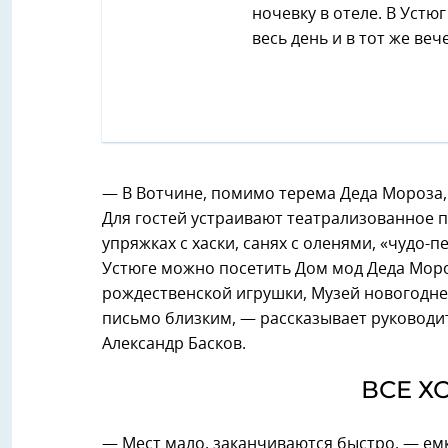
ночевку в отеле. В Устю
весь день и в тот же веч
— В Вотчине, помимо терема Деда Мороза, 
Для гостей устраивают театрализованное п
упряжках с хаски, санях с оленями, «чудо-п
Устюге можно посетить Дом мод Деда Мороз
рождественской игрушки, Музей новогодне
письмо близким, — рассказывает руководи
Александр Басков.
ВСЕ Х
— Мест мало, заканчиваются быстро, — емк