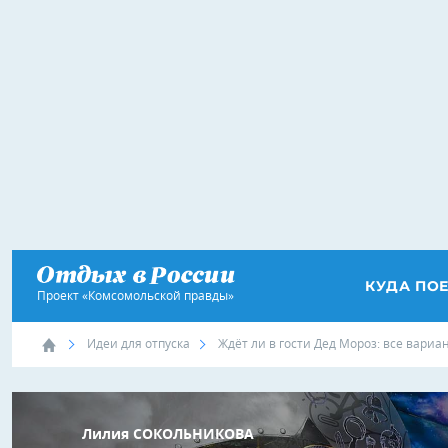
КУДА ПО
Проект «Комсомольской правды»
Идеи для отпуска
Ждёт ли в гости Дед Мороз: все вариа
Лилия СОКОЛЬНИКОВА