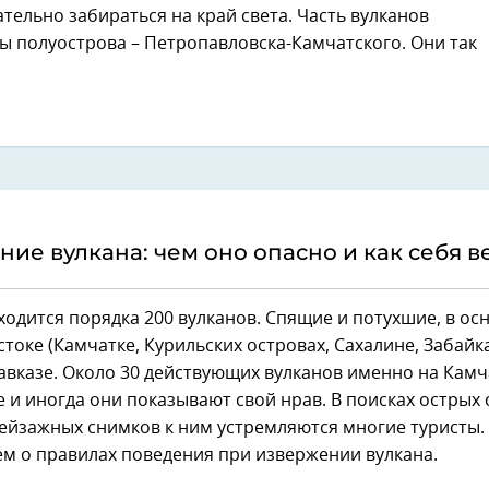
ельно забираться на край света. Часть вулканов
ы полуострова – Петропавловска-Камчатского. Они так
ие вулкана: чем оно опасно и как себя в
ходится порядка 200 вулканов. Спящие и потухшие, в ос
токе (Камчатке, Курильских островах, Сахалине, Забайка
авказе. Около 30 действующих вулканов именно на Кам
 и иногда они показывают свой нрав. В поисках остры
ейзажных снимков к ним устремляются многие туристы.
м о правилах поведения при извержении вулкана.