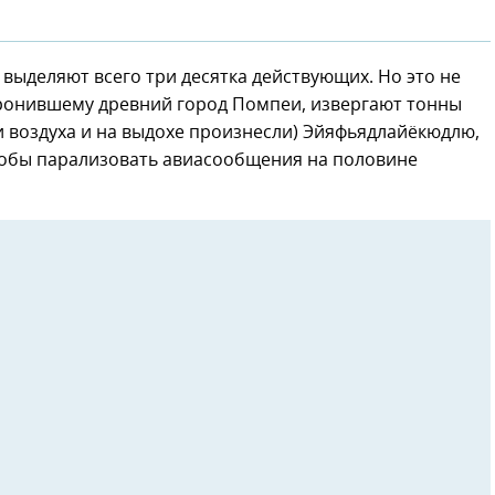
выделяют всего три десятка действующих. Но это не
оронившему древний город Помпеи, извергают тонны
и воздуха и на выдохе произнесли) Эйяфьядлайёкюдлю,
тобы парализовать авиасообщения на половине