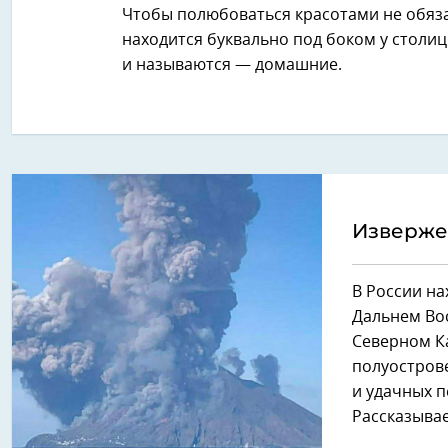
Чтобы полюбоваться красотами не обязат
находится буквально под боком у столиц
и называются — домашние.
Извержен
В России на
Дальнем Вос
Северном К
полуострове
и удачных п
Рассказывае