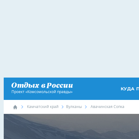
КУДА 
Проект «Комсомольской правды»
Камчатский край
Вулканы
Авачинская Сопка