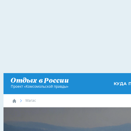
КУДА 
Проект «Комсомольской правды»
Магас