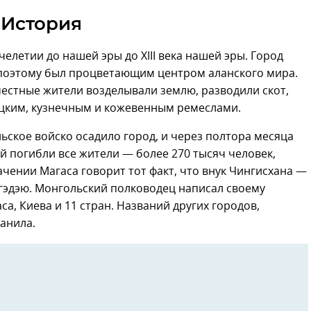
История
челетии до нашей эры до XIII века нашей эры. Город
 поэтому был процветающим центром аланского мира.
местные жители возделывали землю, разводили скот,
цким, кузнечным и кожевенным ремеслами.
ьское войско осадило город, и через полтора месяца
й погибли все жители — более 270 тысяч человек,
ачении Магаса говорит тот факт, что внук Чингисхана —
гэдэю. Монгольский полководец написал своему
а, Киева и 11 стран. Названий других городов,
анила.