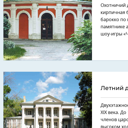
Охотничий д
кирпичная 
барокко по 
памятнике 
шоу-игры «Ч
Летний 
Двухэтажно
XIX века. Д
членов царс
высоком хол