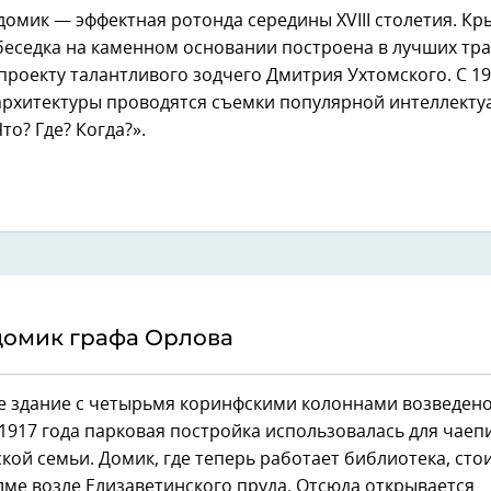
омик — эффектная ротонда середины XVIII столетия. Кр
беседка на каменном основании построена в лучших тр
проекту талантливого зодчего Дмитрия Ухтомского. С 19
архитектуры проводятся съемки популярной интеллекту
то? Где? Когда?».
домик графа Орлова
е здание с четырьмя коринфскими колоннами возведено
о 1917 года парковая постройка использовалась для чаеп
кой семьи. Домик, где теперь работает библиотека, сто
ме возле Елизаветинского пруда. Отсюда открывается