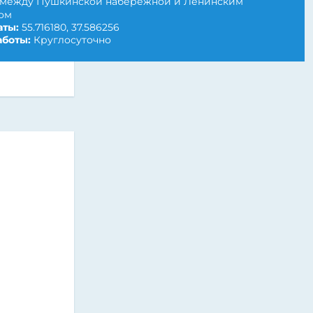
между Пушкинской набережной и Ленинским
ом
ты:
55.716180, 37.586256
боты:
Круглосуточно