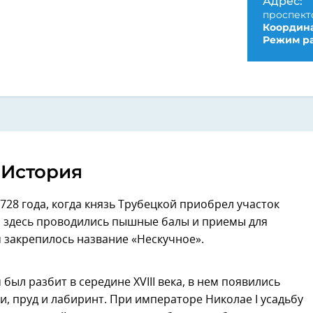
Адрес:
проспект
Координа
Режим ра
История
728 года, когда князь Трубецкой приобрел участок
м здесь проводились пышные балы и приемы для
м закрепилось название «Нескучное».
ыл разбит в середине XVIII века, в нем появились
, пруд и лабиринт. При императоре Николае I усадьбу