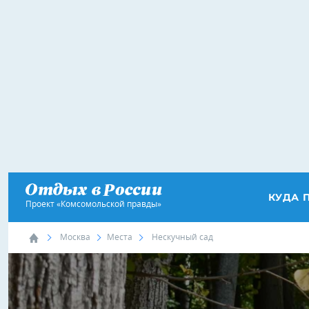
КУДА 
Проект «Комсомольской правды»
Москва
Места
Нескучный сад