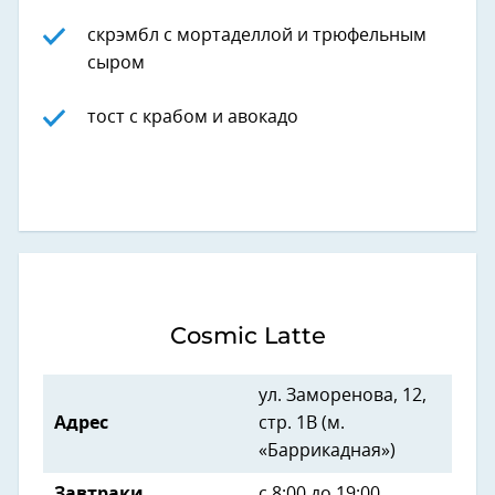
скрэмбл с мортаделлой и трюфельным
сыром
тост с крабом и авокадо
Cosmic Latte
ул.
Заморенова, 12,
Адрес
стр. 1В (м.
«Баррикадная»)
Завтраки
с 8:00 до 19:00