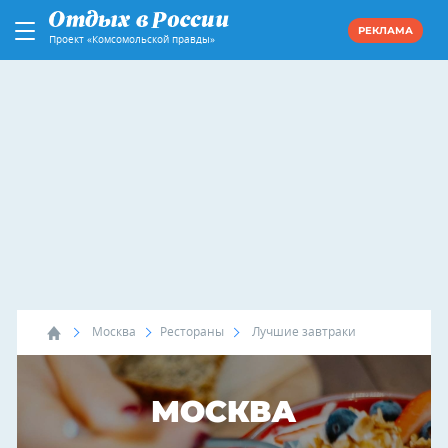
РЕКЛАМА
Проект «Комсомольской правды»
Москва
Рестораны
Лучшие завтраки
МОСКВА