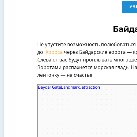
УЗ
Байд
Не упустите возможность полюбоваться 
до
Фороса
через Байдарские ворота — к
Слева от вас будут проплывать многоц
Воротами распахнется морская гладь. На
ленточку — на счастье.
Байдарские ворота
Достопримечательность в Севастополе