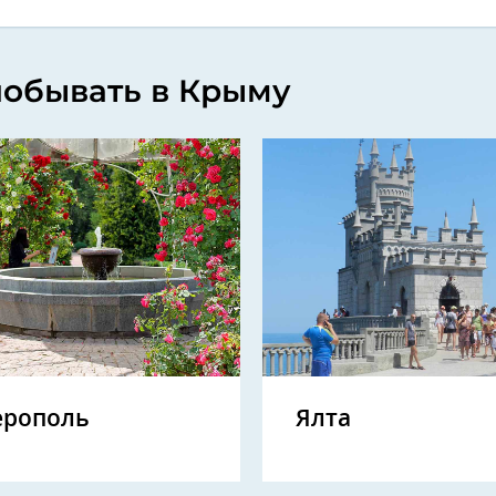
побывать в Крыму
рополь
Ялта