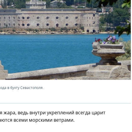
да в бухту Севастополя.
ая жара, ведь внутри укреплений всегда царит
аются всеми морскими ветрами.