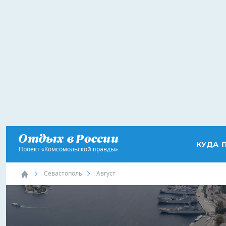
КУДА 
Проект «Комсомольской правды»
Севастополь
Август