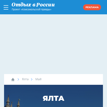
РЕКЛАМА
Проект «Комсомольской правды»
Ялта
Май
ЯЛТА