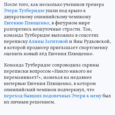
После того, как несколько учеников тренера
Этери Тутберидзе
ушли под крыло к
двукратному олимпийскому чемпиону
Евгению Плющенко
, в фигурном мире
разгорелись нешуточные страсти. Так,
команда Тутберидзе выложила в соцсетях
переписку
Алины Загитовой
и Яны Рудковской,
в которой продюсер приглашает спортсменку
оценить новый лёд Евгения Плющенко.
Команда Тутберидзе сопроводила скрины
переписки вопросом «Никто никого не
переманивает?», намекая на недавнее
интервью Евгения Плющенко, в котором
олимпийский чемпион подчеркнул, что
переход бывших подопечных Этери к нему
был
их личным решением.