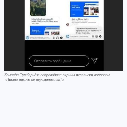
Команда Тутберидзе сопроводила скрины переписки вопросом
«Никто никого не переманивает?»