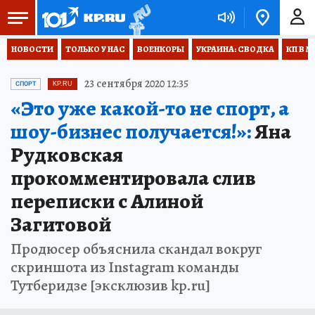
НОВОСТИ
ТОЛЬКО У НАС
ВОЕНКОРЫ
УКРАИНА: СВОДКА
КП В М
23 сентября 2020 12:35
СПОРТ
KP.RU
«Это уже какой-то не спорт, а
шоу-бизнес получается!»:
Яна
Рудковская
прокомментировала слив
переписки с Алиной
Загитовой
Продюсер объяснила скандал вокруг
скриншота из Instagram команды
Тутберидзе [эксклюзив kp.ru]