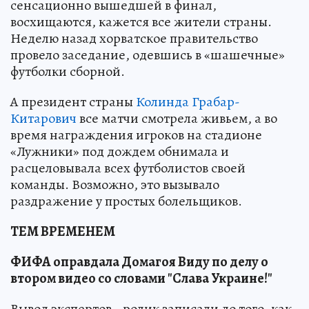
сенсационно вышедшей в финал,
восхищаются, кажется все жители страны.
Неделю назад хорватское правительство
провело заседание, одевшись в «шашечные»
футболки сборной.
А президент страны
Колинда Грабар-
Китарович
все матчи смотрела живьем, а во
время награждения игроков на стадионе
«Лужники» под дождем обнимала и
расцеловывала всех футболистов своей
команды. Возможно, это вызывало
раздражение у простых болельщиков.
ТЕМ ВРЕМЕНЕМ
ФИФА оправдала Домагоя Виду по делу о
втором видео со словами "Слава Украине!"
Вывод экспертов - ролик записали до того, как