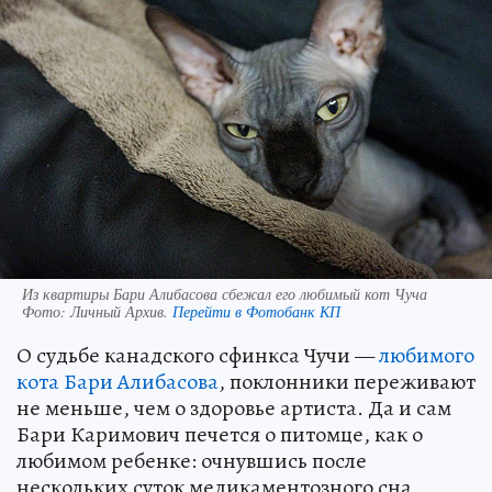
Из квартиры Бари Алибасова сбежал его любимый кот Чуча
Фото:
Личный Архив.
Перейти в Фотобанк КП
О судьбе канадского сфинкса Чучи —
любимого
кота Бари Алибасова
, поклонники переживают
не меньше, чем о здоровье артиста. Да и сам
Бари Каримович печется о питомце, как о
любимом ребенке: очнувшись после
нескольких суток медикаментозного сна,