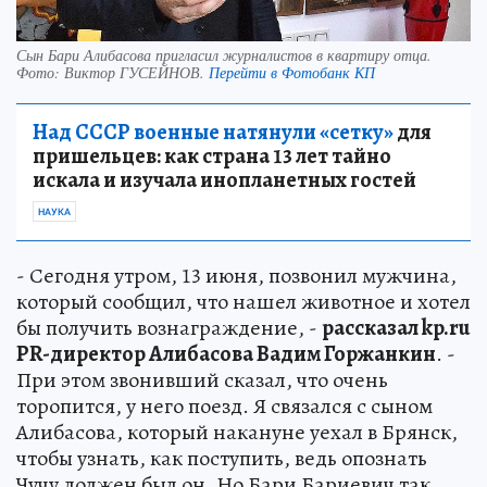
Сын Бари Алибасова пригласил журналистов в квартиру отца.
Фото:
Виктор ГУСЕЙНОВ.
Перейти в Фотобанк КП
Над СССР военные натянули «сетку»
для
пришельцев: как страна 13 лет тайно
искала и изучала инопланетных гостей
НАУКА
- Сегодня утром, 13 июня, позвонил мужчина,
который сообщил, что нашел животное и хотел
бы получить вознаграждение, -
рассказал kp.ru
PR-директор Алибасова Вадим Горжанкин
. -
При этом звонивший сказал, что очень
торопится, у него поезд. Я связался с сыном
Алибасова, который накануне уехал в Брянск,
чтобы узнать, как поступить, ведь опознать
Чучу должен был он. Но Бари Бариевич так