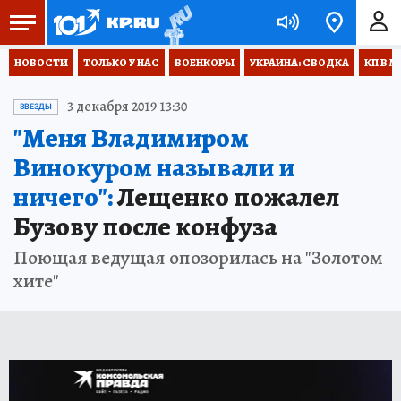
НОВОСТИ
ТОЛЬКО У НАС
ВОЕНКОРЫ
УКРАИНА: СВОДКА
КП В М
3 декабря 2019 13:30
ЗВЕЗДЫ
"Меня Владимиром
Винокуром называли и
ничего":
Лещенко пожалел
Бузову после конфуза
Поющая ведущая опозорилась на "Золотом
хите"