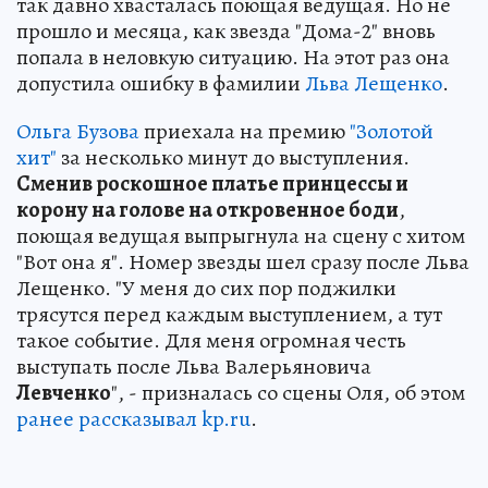
так давно хвасталась поющая ведущая. Но не
прошло и месяца, как звезда "Дома-2" вновь
попала в неловкую ситуацию. На этот раз она
допустила ошибку в фамилии
Льва Лещенко
.
Ольга Бузова
приехала на премию
"Золотой
хит"
за несколько минут до выступления.
Cменив роскошное платье принцессы и
корону на голове на откровенное боди
,
поющая ведущая выпрыгнула на сцену с хитом
"Вот она я". Номер звезды шел сразу после Льва
Лещенко. "У меня до сих пор поджилки
трясутся перед каждым выступлением, а тут
такое событие. Для меня огромная честь
выступать после Льва Валерьяновича
Левченко
", - призналась со сцены Оля, об этом
ранее рассказывал kp.ru
.