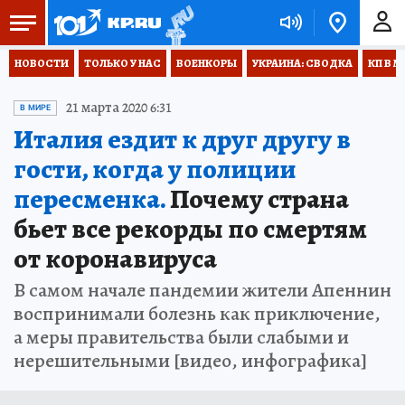
НОВОСТИ
ТОЛЬКО У НАС
ВОЕНКОРЫ
УКРАИНА: СВОДКА
КП В М
21 марта 2020 6:31
В МИРЕ
Италия ездит к друг другу в
гости, когда у полиции
пересменка.
Почему страна
бьет все рекорды по смертям
от коронавируса
В самом начале пандемии жители Апеннин
воспринимали болезнь как приключение,
а меры правительства были слабыми и
нерешительными [видео, инфографика]