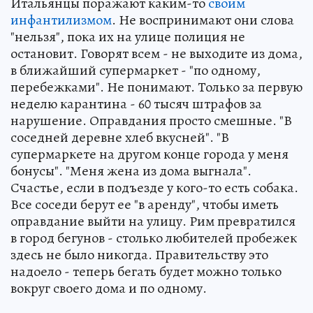
Итальянцы поражают каким-то
своим
инфантилизмом
. Не воспринимают они слова
"нельзя", пока их на улице полиция не
остановит. Говорят всем - не выходите из дома,
в ближайший супермаркет - "по одному,
перебежками". Не понимают. Только за первую
неделю карантина - 60 тысяч штрафов за
нарушение. Оправдания просто смешные. "В
соседней деревне хлеб вкусней". "В
супермаркете на другом конце города у меня
бонусы". "Меня жена из дома выгнала".
Счастье, если в подъезде у кого-то есть собака.
Все соседи берут ее "в аренду", чтобы иметь
оправдание выйти на улицу. Рим превратился
в город бегунов - столько любителей пробежек
здесь не было никогда. Правительству это
надоело - теперь бегать будет можно только
вокруг своего дома и по одному.