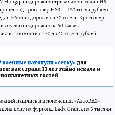
 У Hongqi подорожали три модели: седан H5
 процента), кроссовер HS3 — 120 тысяч рублей
едан H9 стал дороже на 30 тысяч. Кроссовер
да выпуска) подорожал на 50 тысяч.
л в стоимости от 30 до 40 тысяч рублей.
 военные натянули «сетку»
для
в: как страна 13 лет тайно искала и
инопланетных гостей
жаний нашлись и исключения. «АвтоВАЗ»
изив цену на фургоны Lada Granta на 3 тысячи