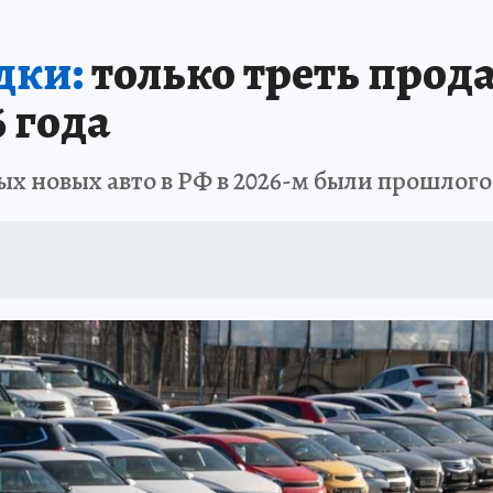
дки:
только треть прод
 года
ых новых авто в РФ в 2026-м были прошло