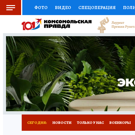
ФОТО
ВИДЕО
СПЕЦОПЕРАЦИЯ
ПОЛ
СОЦПОДДЕРЖКА
НАУКА
СПОРТ
КО
ВЫБОР ЭКСПЕРТОВ
ДОКТОР
ФИНАНС
КНИЖНАЯ ПОЛКА
ПРОГНОЗЫ НА СПОРТ
ПРЕСС-ЦЕНТР
НЕДВИЖИМОСТЬ
ТЕЛЕ
РАДИО КП
РЕКЛАМА
ТЕСТЫ
НОВОЕ 
СЕГОДНЯ:
НОВОСТИ
ТОЛЬКО У НАС
ВОЕНКОРЫ