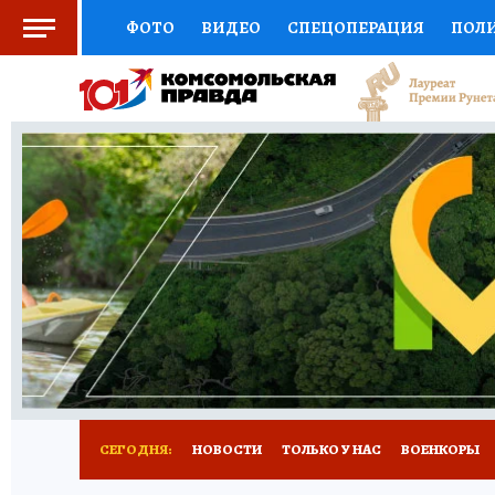
ФОТО
ВИДЕО
СПЕЦОПЕРАЦИЯ
ПОЛ
СОЦПОДДЕРЖКА
НАУКА
СПОРТ
КО
ВЫБОР ЭКСПЕРТОВ
ДОКТОР
ФИНАНС
КНИЖНАЯ ПОЛКА
ПРОГНОЗЫ НА СПОРТ
ПРЕСС-ЦЕНТР
НЕДВИЖИМОСТЬ
ТЕЛЕ
РАДИО КП
РЕКЛАМА
ТЕСТЫ
НОВОЕ 
СЕГОДНЯ:
НОВОСТИ
ТОЛЬКО У НАС
ВОЕНКОРЫ