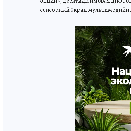
опций», десятидюймовая цифров
сенсорный экран мультимедийно