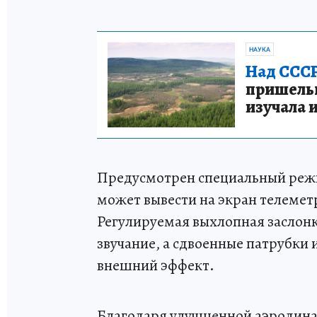
НАУКА
Над СССР
пришельце
изучала 
Предусмотрен специальный режи
может вывести на экран телемет
Регулируемая выхлопная заслонк
звучание, а сдвоенные патрубки 
внешний эффект.
Благодаря улучшенной аэродина