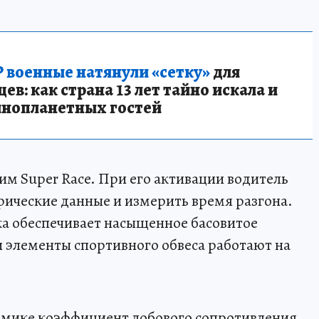
 военные натянули «сетку»
для
в: как страна 13 лет тайно искала и
инопланетных гостей
м Super Race. При его активации водитель
рические данные и измерить время разгона.
а обеспечивает насыщенное басовитое
и элементы спортивного обвеса работают на
мике коэффициент лобового сопротивления