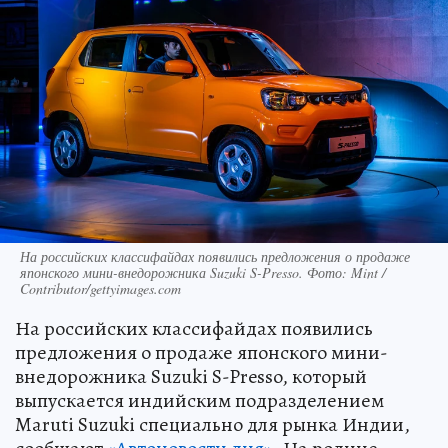
На российских классифайдах появились предложения о продаже
японского мини-внедорожника Suzuki S-Presso. Фото: Mint /
Contributor/gettyimages.com
На российских классифайдах появились
предложения о продаже японского мини-
внедорожника Suzuki S-Presso, который
выпускается индийским подразделением
Maruti Suzuki специально для рынка Индии,