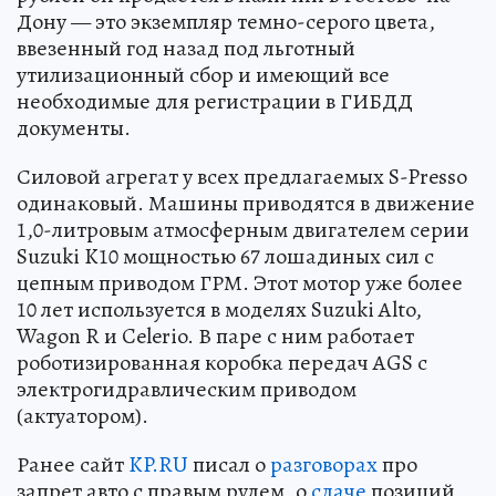
Дону — это экземпляр темно-серого цвета,
ввезенный год назад под льготный
утилизационный сбор и имеющий все
необходимые для регистрации в ГИБДД
документы.
Силовой агрегат у всех предлагаемых S-Presso
одинаковый. Машины приводятся в движение
1,0-литровым атмосферным двигателем серии
Suzuki K10 мощностью 67 лошадиных сил с
цепным приводом ГРМ. Этот мотор уже более
10 лет используется в моделях Suzuki Alto,
Wagon R и Celerio. В паре с ним работает
роботизированная коробка передач AGS с
электрогидравлическим приводом
(актуатором).
Ранее сайт
KP.RU
писал о
разговорах
про
запрет авто с правым рулем, о
сдаче
позиций