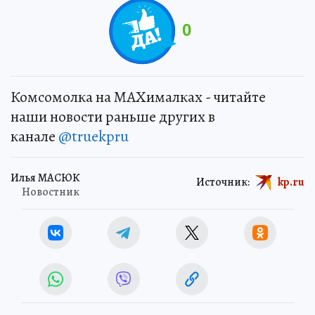
0
Комсомолка на MAXималках - читайте
наши новости раньше других в
канале
@truekpru
Илья МАСЮК
Источник:
kp.ru
Новостник