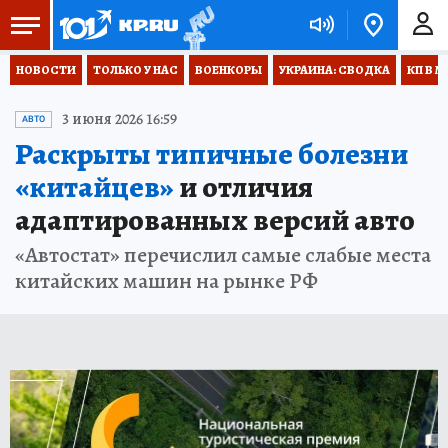
НОВОСТИ
ТОЛЬКО У НАС
ВОЕНКОРЫ
УКРАИНА: СВОДКА
КП В М
3 июня 2026 16:59
АВТО
Раскрыты типичные болезни
«китайцев»
и отличия
адаптированных версий авто
«Автостат» перечислил самые слабые места
китайских машин на рынке РФ