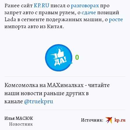
Ранее сайт
KP.RU
писал о
разговорах
про
запрет авто с правым рулем, о
сдаче
позиций
Lada в сегменте подержанных машин, о
росте
импорта авто из Китая.
0
Комсомолка на MAXималках - читайте
наши новости раньше других в
канале
@truekpru
Илья МАСЮК
Источник:
kp.ru
Новостник