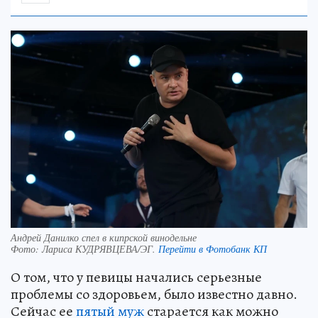
Андрей Данилко спел в кипрской винодельне
Фото:
Лариса КУДРЯВЦЕВА/ЭГ.
Перейти в Фотобанк КП
О том, что у певицы начались серьезные
проблемы со здоровьем, было известно давно.
Сейчас ее
пятый муж
старается как можно