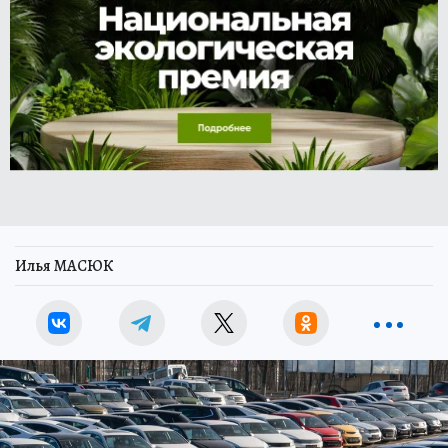
Илья МАСЮК