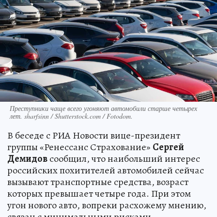
Преступники чаще всего угоняют автомобили старше четырех
лет. sharfsinn / Shutterstock.com / Fotodom.
В беседе с РИА Новости вице-президент
группы «Ренессанс Страхование»
Сергей
Демидов
сообщил, что наибольший интерес
российских похитителей автомобилей сейчас
вызывают транспортные средства, возраст
которых превышает четыре года. При этом
угон нового авто, вопреки расхожему мнению,
связан с минимальными рисками.