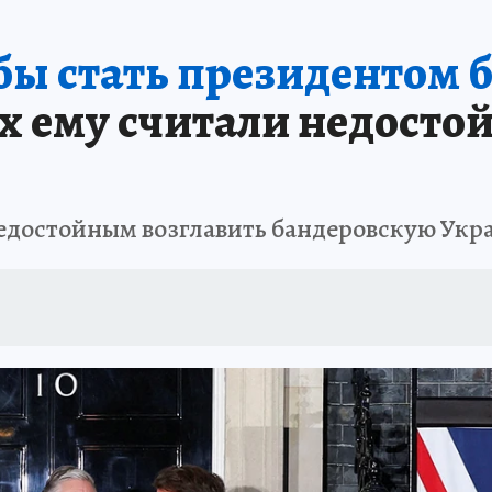
 бы стать президентом 
 ему считали недосто
недостойным возглавить бандеровскую Укр