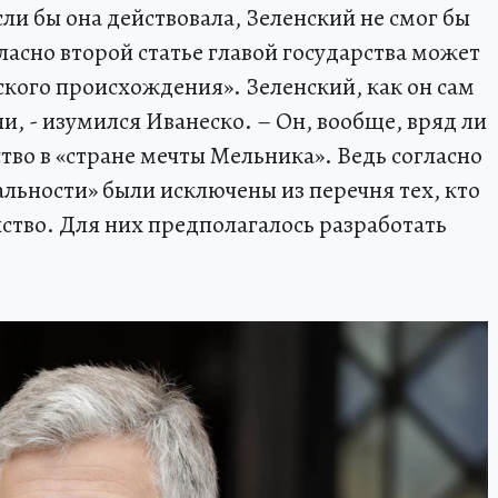
ли бы она действовала, Зеленский не смог бы
гласно второй статье главой государства может
ского происхождения». Зеленский, как он сам
и, - изумился Иванеско. – Он, вообще, вряд ли
тво в «стране мечты Мельника». Ведь согласно
альности» были исключены из перечня тех, кто
ство. Для них предполагалось разработать