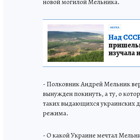
новой могилой Мельника.
НАУКА
Над СССР
пришельце
изучала 
- Полковник Андрей Мельник вер
вынужден покинуть, а ту, о кото
таких выдающихся украинских де
режима.
- О какой Украине мечтал Мельн