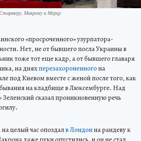
к Стармеру, Макрону и Мерцу
аинского «просроченного» узурпатора-
ости. Нет, не от бывшего посла Украины в
ник тоже тот еще кадр, а от бывшего главаря
ика, на днях
перезахороненного
на
 под Киевом вместе с женой после того, как
ебывания на кладбище в Люксембурге. Над
» Зеленский сказал проникновенную речь
огилу.
 на целый час опоздал
в Лондон
на рандеву к
крона даже руки опустились, и он не стал