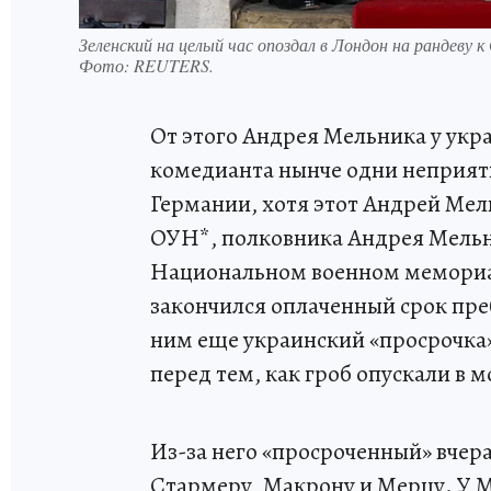
Зеленский на целый час опоздал в Лондон на рандеву 
Фото:
REUTERS.
От этого Андрея Мельника у укр
комедианта нынче одни неприятн
Германии, хотя этот Андрей Мель
ОУН*, полковника Андрея Мельн
Национальном военном мемориале
закончился оплаченный срок пр
ним еще украинский «просрочка
перед тем, как гроб опускали в м
Из-за него «просроченный» вчера
Стармеру, Макрону и Мерцу. У Ма