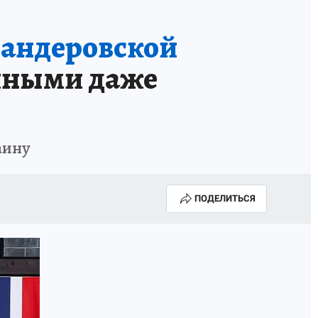
бандеровской
йными даже
аину
ПОДЕЛИТЬСЯ