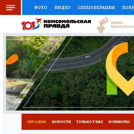
ФОТО
ВИДЕО
СПЕЦОПЕРАЦИЯ
ПОЛ
СОЦПОДДЕРЖКА
НАУКА
СПОРТ
КО
ВЫБОР ЭКСПЕРТОВ
ДОКТОР
ФИНАНС
КНИЖНАЯ ПОЛКА
ПРОГНОЗЫ НА СПОРТ
ПРЕСС-ЦЕНТР
НЕДВИЖИМОСТЬ
ТЕЛЕ
РАДИО КП
РЕКЛАМА
ТЕСТЫ
НОВОЕ 
СЕГОДНЯ:
НОВОСТИ
ТОЛЬКО У НАС
ВОЕНКОРЫ