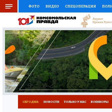
ФОТО
ВИДЕО
СПЕЦОПЕРАЦИЯ
ПОЛ
СОЦПОДДЕРЖКА
НАУКА
СПОРТ
КО
ВЫБОР ЭКСПЕРТОВ
ДОКТОР
ФИНАНС
КНИЖНАЯ ПОЛКА
ПРОГНОЗЫ НА СПОРТ
ПРЕСС-ЦЕНТР
НЕДВИЖИМОСТЬ
ТЕЛЕ
РАДИО КП
РЕКЛАМА
ТЕСТЫ
НОВОЕ 
СЕГОДНЯ:
НОВОСТИ
ТОЛЬКО У НАС
ВОЕНКОРЫ