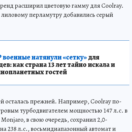
ренд расширил цветовую гамму для Coolray.
я лиловому перламутру добавились серый
 военные натянули «сетку»
для
в: как страна 13 лет тайно искала и
инопланетных гостей
й осталась прежней. Например, Coolray по-
ровым турбодвигателем мощностью 147 л.с. в
Monjaro, в свою очередь, сохранил 2,0-
а 238 л.с., восьмидиапазонный автомат и