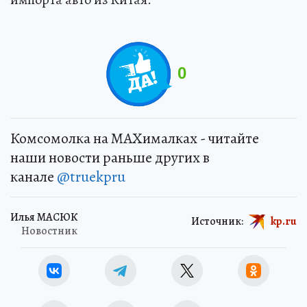
0
Комсомолка на MAXималках - читайте
наши новости раньше других в
канале
@truekpru
Илья МАСЮК
Источник:
kp.ru
Новостник