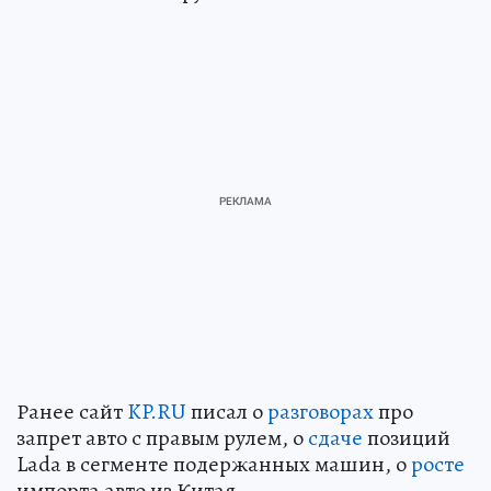
Ранее сайт
KP.RU
писал о
разговорах
про
запрет авто с правым рулем, о
сдаче
позиций
Lada в сегменте подержанных машин, о
росте
импорта авто из Китая.