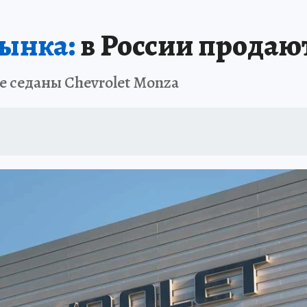
ынка:
в России продают
е седаны Chevrolet Monza