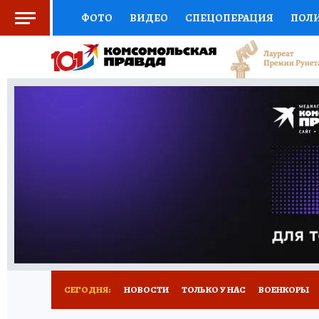
ФОТО
ВИДЕО
СПЕЦОПЕРАЦИЯ
ПОЛ
СОЦПОДДЕРЖКА
НАУКА
СПОРТ
КО
ВЫБОР ЭКСПЕРТОВ
ДОКТОР
ФИНАНС
КНИЖНАЯ ПОЛКА
ПРОГНОЗЫ НА СПОРТ
ПРЕСС-ЦЕНТР
НЕДВИЖИМОСТЬ
ТЕЛЕ
РАДИО КП
РЕКЛАМА
ТЕСТЫ
НОВОЕ 
СЕГОДНЯ:
НОВОСТИ
ТОЛЬКО У НАС
ВОЕНКОРЫ