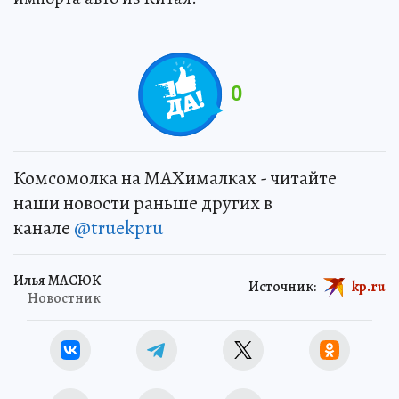
0
Комсомолка на MAXималках - читайте
наши новости раньше других в
канале
@truekpru
Илья МАСЮК
Источник:
kp.ru
Новостник