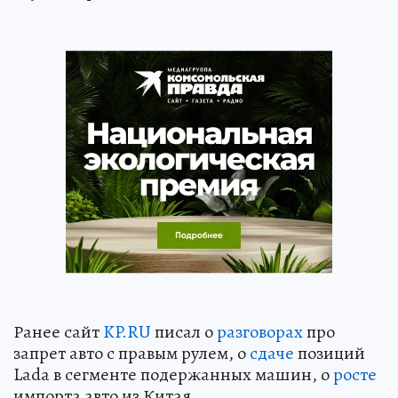
Ранее сайт
KP.RU
писал о
разговорах
про
запрет авто с правым рулем, о
сдаче
позиций
Lada в сегменте подержанных машин, о
росте
импорта авто из Китая.