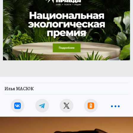
Илья МАСЮК