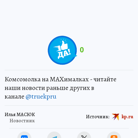
0
Комсомолка на MAXималках - читайте
наши новости раньше других в
канале
@truekpru
Илья МАСЮК
Источник:
kp.ru
Новостник