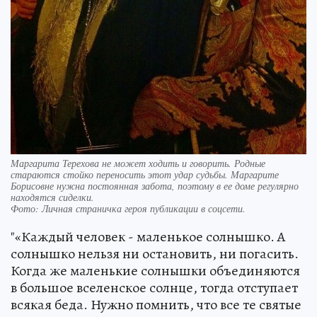
Маргарита Терехова не может ходить и говорить. Родные
стараются стойко переносить этот удар судьбы. Маргарите
Борисовне нужна постоянная забота, поэтому в ее доме регулярно
находятся сиделки.
Фото:
Личная страничка героя публикации в соцсети.
"«Каждый человек - маленькое солнышко. А
солнышко нельзя ни остановить, ни погасить.
Когда же маленькие солнышки объединяются
в большое вселенское солнце, тогда отступает
всякая беда. Нужно помнить, что все те святые