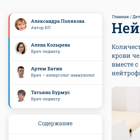
Главная
Де
Александра Полякова
Ней
Автор КП
Алена Козырева
Количест
Врач-педиатр
крови че
вместе 
Артем Батин
нейтрофи
Врач — аллерголог-иммунолог
Татьяна Бурмус
Врач-педиатр
Содержание