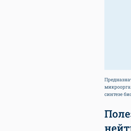
Предназна
микроорган
синтезе б
Поле
нейт