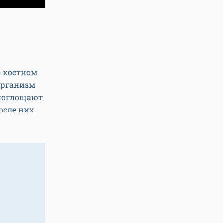
в костном
организм
 поглощают
осле них