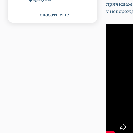
причинам 
у новорожд
Показать еще