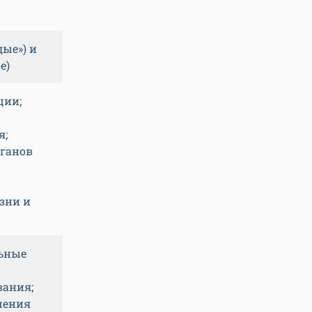
ые») и
е)
ции;
я;
рганов
зни и
льные
вания;
шения