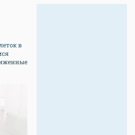
леток в
мся
ниженные