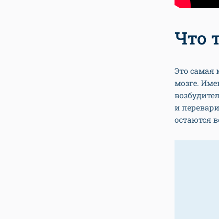
Что 
Это самая 
мозге. Им
возбудител
и перевари
остаются 