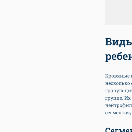
Виды
ребе
Кровяные к
несколько 
гранулоци
группе. Их
нейтрофил
сегментоя
Сегме