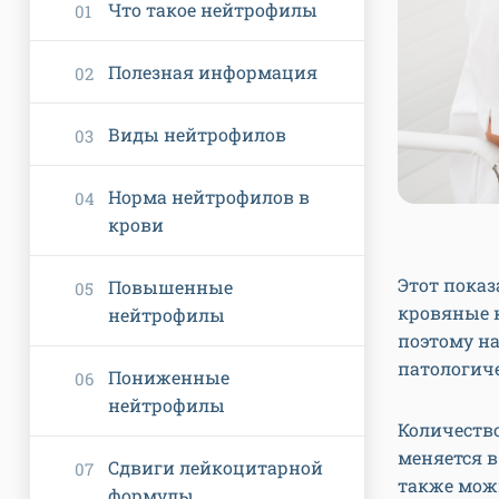
Что такое нейтрофилы
Полезная информация
Виды нейтрофилов
Норма нейтрофилов в
крови
Этот показ
Повышенные
кровяные 
нейтрофилы
поэтому н
патологиче
Пониженные
нейтрофилы
Количество
меняется в
Сдвиги лейкоцитарной
также можн
формулы