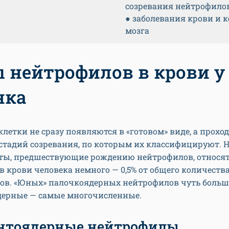
созревания нейтрофилов
● заболевания крови и к
мозга
 нейтрофилов в крови у
нка
летки не сразу появляются в «готовом» виде, а прохо
стадий созревания, по которым их классифицируют. 
ты, предшествующие рождению нейтрофилов, относят
 в крови человека немного — 0,5% от общего количеств
ов. «Юных» палочкоядерных нейтрофилов чуть больше
дерные — самые многочисленные.
нтоядерные нейтрофилы