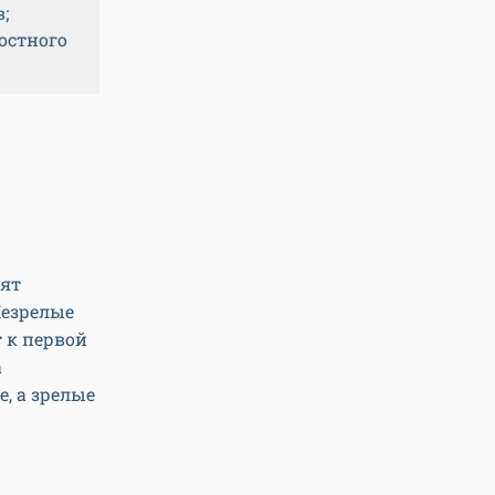
;
остного
дят
Незрелые
 к первой
а
, а зрелые