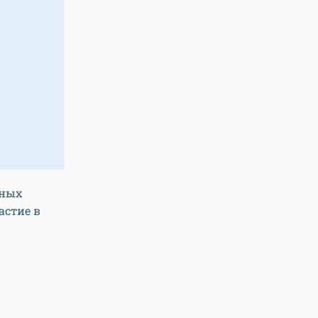
нных
астие в