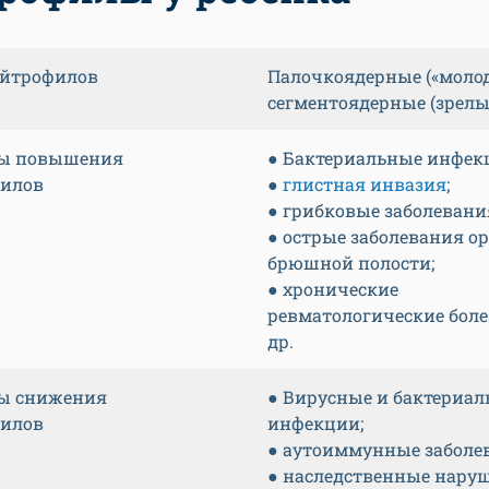
йтрофилов
Палочкоядерные («молод
сегментоядерные (зрелы
ы повышения
● Бактериальные инфек
илов
●
глистная инвазия
;
● грибковые заболевани
● острые заболевания о
брюшной полости;
● хронические
ревматологические боле
др.
ы снижения
● Вирусные и бактериа
илов
инфекции;
● аутоиммунные заболе
● наследственные нару