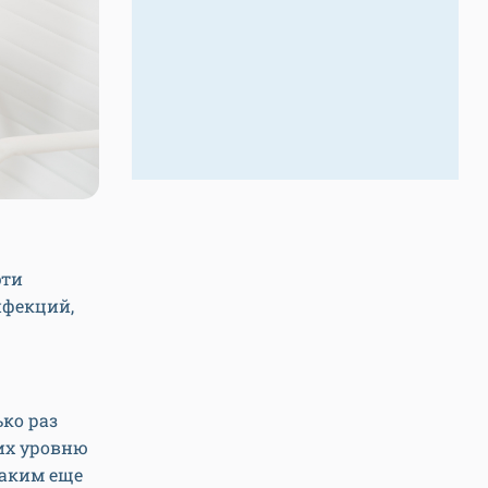
эти
нфекций,
ко раз
 их уровню
каким еще