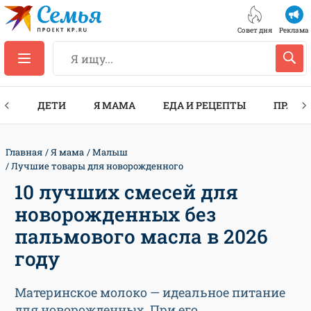
Совет дня
Реклама
ТЫ
ДЕТИ
Я МАМА
ЕДА И РЕЦЕПТЫ
ПРАЗД
Главная
Я мама
Малыш
Лучшие товары для новорожденного
10 лучших смесей для
новорожденных без
пальмового масла в 2026
году
Материнское молоко — идеальное питание
для новорожденных. При его