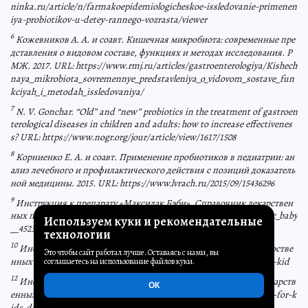
ninka.ru/article/n/farmakoepidemiologicheskoe-issledovanie-primenen
iya-probiotikov-u-detey-rannego-vozrasta/viewer
6
Кожевников А. А. и соавт. Кишечная микробиота: современные пре
дставления о видовом составе, функциях и методах исследования. Р
МЖ. 2017. URL: https://www.rmj.ru/articles/gastroenterologiya/Kishech
naya_mikrobiota_sovremennye_predstavleniya_o_vidovom_sostave_fun
kciyah_i_metodah_issledovaniya/
7
N. V. Gonchar. “Old” and “new” probiotics in the treatment of gastroen
terological diseases in children and adults: how to increase effectivenes
s? URL: https://www.nogr.org/jour/article/view/1617/1508
8
Корниенко Е. А. и соавт. Применение пробиотиков в педиатрии: ан
ализ лечебного и профилактического действия с позиций доказатель
ной медицины. 2015. URL: https://www.lvrach.ru/2015/09/15436296
9
Инструкция к препарату «Максилак Бэби». Справочник лекарствен
ных препаратов VIDAL. URL: https://www.vidal.ru/drugs/maxilac_baby
Используем куки и рекомендательные
__45232
технологии
10
Инструкция к препарату «Аципол Малыш». Справочник лекарстве
Это чтобы сайт работал лучше. Оставаясь с нами, вы
нных препаратов VIDAL. URL: https://www.vidal.ru/drugs/acipol-kid
соглашаетесь на использование файлов куки.
12
Инструкция к препарату «Линекс для детей». Справочник лекарств
ОК
енных препаратов VIDAL. URL: https://www.vidal.ru/drugs/linex-for-k
ids-drops