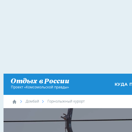
КУДА 
Проект «Комсомольской правды»
Домбай
Горнолыжный курорт