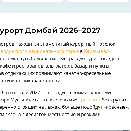
урорт Домбай 2026–2027
 метров находится знаменитый курортный поселок,
бердинского национального парка
в
Карачаево-
 поселка чуть больше километра, для туристов здесь
 кафе и ресторанов, альплагеря, базар и пункты
тров отдыхающих поднимают канатно-кресельные
ая и маятниковая канатки.
26-го начале 2027-го порадует своими склонами,
горе Мусса-Ачитара с «зелеными»
трассами
без крутых
веренно стоящих на лыжах, больше подойдут «красные»,
ти склона с лесистой местностью и резкими