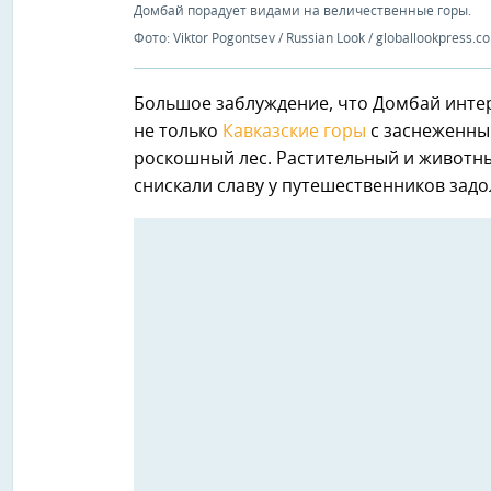
Домбай порадует видами на величественные горы.
Фото: Viktor Pogontsev / Russian Look / globallookpress.c
Большое заблуждение, что Домбай интер
не только
Кавказские горы
с заснеженны
роскошный лес. Растительный и животны
снискали славу у путешественников задо