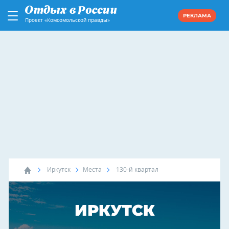
РЕКЛАМА
Проект «Комсомольской правды»
Иркутск
Места
130-й квартал
ИРКУТСК