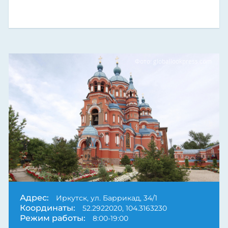
Фото: globallookpress.com
Адрес:
Иркутск, ул. Баррикад, 34/1
Координаты:
52.2922020, 104.3163230
Режим работы:
8:00-19:00