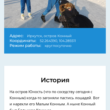
Адрес:
Иркутск, остров Конный
Координаты:
52.264390, 104.285511
Режим работы:
круглосуточно
История
На остров Юность (что по соседству сегодня с
Конным) когда-то загоняли пастись лошадей. Вот
и нарекли его Малым Конным. А ныне Конный