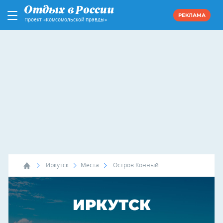
РЕКЛАМА
Проект «Комсомольской правды»
Иркутск
Места
Остров Конный
ИРКУТСК