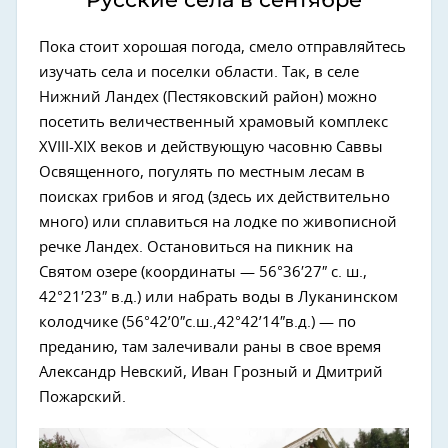
Пока стоит хорошая погода, смело отправляйтесь
изучать села и поселки области. Так, в селе
Нижний Ландех (Пестяковский район) можно
посетить величественный храмовый комплекс
XVIII-XIX веков и действующую часовню Саввы
Освященного, погулять по местным лесам в
поисках грибов и ягод (здесь их действительно
много) или сплавиться на лодке по живописной
речке Ландех. Остановиться на пикник на
Святом озере (координаты — 56°36′27″ с. ш.,
42°21′23″ в.д.) или набрать воды в Луканинском
колодчике (56°42’0″с.ш.,42°42’14″в.д.) — по
преданию, там залечивали раны в свое время
Александр Невский, Иван Грозный и Дмитрий
Пожарский.