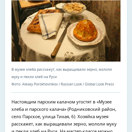
В музее хлеба расскажут, как выращивали зерно, мололи
муку и пекли хлеб на Руси.
Фото: Alexey Porokhovnikov / Russian Look / Global Look Press
Настоящим парским калачом угостят в «Музее
хлеба и парского калача» (Родниковский район,
село Парское, улица Тихая, 6). Хозяйка музея
расскажет, как выращивали зерно, мололи муку
и пекли хлеб на Руси. На мастер-классе можно