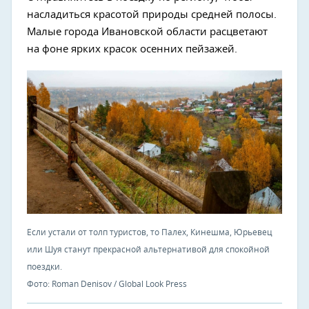
насладиться красотой природы средней полосы.
Малые города Ивановской области расцветают
на фоне ярких красок осенних пейзажей.
Если устали от толп туристов, то Палех, Кинешма, Юрьевец
или Шуя станут прекрасной альтернативой для спокойной
поездки.
Фото: Roman Denisov / Global Look Press