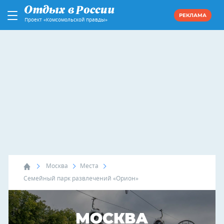
РЕКЛАМА
Проект «Комсомольской правды»
Москва
Места
Семейный парк развлечений «Орион»
МОСКВА