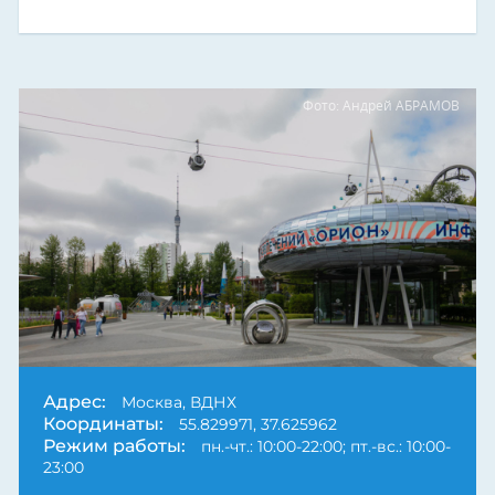
Фото: Андрей АБРАМОВ
Адрес:
Москва, ВДНХ
Координаты:
55.829971, 37.625962
Режим работы:
пн.-чт.: 10:00-22:00; пт.-вс.: 10:00-
23:00