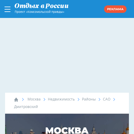
РЕКЛАМА
Проект «Комсомольской правды»
Москва
Недвижимость
Районы
САО
Дмитровский
МОСКВА