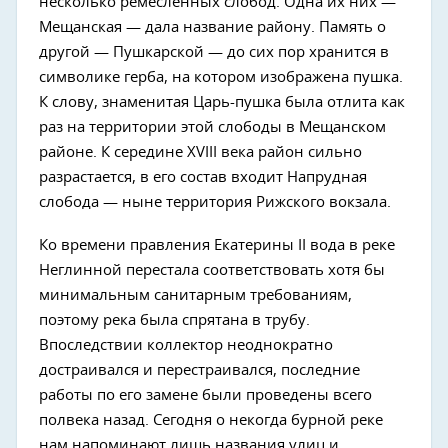
несколько ремесленных слобод. Одна их них —
Мещанская — дала название району. Память о
другой — Пушкарской — до сих пор хранится в
символике герба, на котором изображена пушка.
К слову, знаменитая Царь-пушка была отлита как
раз на территории этой слободы в Мещанском
районе. К середине XVIII века район сильно
разрастается, в его состав входит Напрудная
слобода — ныне территория Рижского вокзала.
Ко времени правления Екатерины II вода в реке
Неглинной перестала соответствовать хотя бы
минимальным санитарным требованиям,
поэтому река была спрятана в трубу.
Впоследствии коллектор неоднократно
достраивался и перестраивался, последние
работы по его замене были проведены всего
полвека назад. Сегодня о некогда бурной реке
нам напоминают лишь названия улиц и