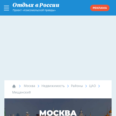
РЕКЛАМА
Проект «Комсомольской правды»
Москва
Недвижимость
Районы
ЦАО
Мещанский
МОСКВА