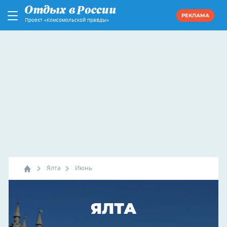
РЕКЛАМА
Проект «Комсомольской правды»
Ялта
Июнь
ЯЛТА