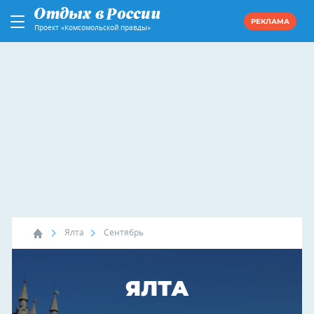
РЕКЛАМА
Проект «Комсомольской правды»
Ялта
Сентябрь
ЯЛТА