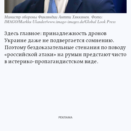
Министр обороны Финляндии Антти Хяккянен. Фото:
IMAGO/Markku Ulander/www.imago-images.de/Global Look Press
Здесь главное: принадлежность дронов
Украине даже не подвергается сомнению.
Поэтому бездоказательные стенания по поводу
«российской атаки» на румын предстают чисто
в истерико-пропагандистском виде.