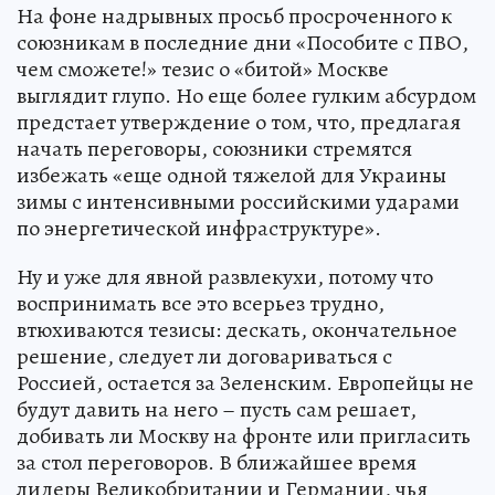
На фоне надрывных просьб просроченного к
союзникам в последние дни «Пособите с ПВО,
чем сможете!» тезис о «битой» Москве
выглядит глупо. Но еще более гулким абсурдом
предстает утверждение о том, что, предлагая
начать переговоры, союзники стремятся
избежать «еще одной тяжелой для Украины
зимы с интенсивными российскими ударами
по энергетической инфраструктуре».
Ну и уже для явной развлекухи, потому что
воспринимать все это всерьез трудно,
втюхиваются тезисы: дескать, окончательное
решение, следует ли договариваться с
Россией, остается за Зеленским. Европейцы не
будут давить на него – пусть сам решает,
добивать ли Москву на фронте или пригласить
за стол переговоров. В ближайшее время
лидеры Великобритании и Германии, чья