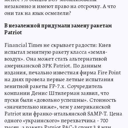
незаконно и имеют право на отсрочку. А что
они так на язык осмелели?
В незалежной придумали замену ракетам
Patriot
Financial Times не скрывает радости: Киев
испытал зенитную ракету класса «земля-
воздух». Она может стать альтернативой
американской ЗРК Patriot. По данным
издания, печально известная фирма Fire Point
на днях провела первые летные испытания
зенитной ракеты FP-7.x. Соучредитель
компании Денис Штилерман заявил, что
пуски были «довольно успешны». Стоимость
«значительно ниже», чем у американской
Patriot или франко-итальянской SAMP-T. Цена
одного «украинского» перехватчика - 700
тысяч, а ракета Patriot PAC-3 стоит 3,8 млн.