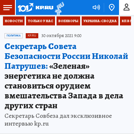
НОВОСТИ
ТОЛЬКО У НАС
ВОЕНКОРЫ
УКРАИНА: СВОДКА
КП В М
30 октября 2021 9:00
ПОЛИТИКА
KP.RU
Секретарь Совета
Безопасности России Николай
Патрушев:
«Зеленая»
энергетика не должна
становиться орудием
вмешательства Запада в дела
других стран
Секретарь Совбеза дал эксклюзивное
интервью kp.ru