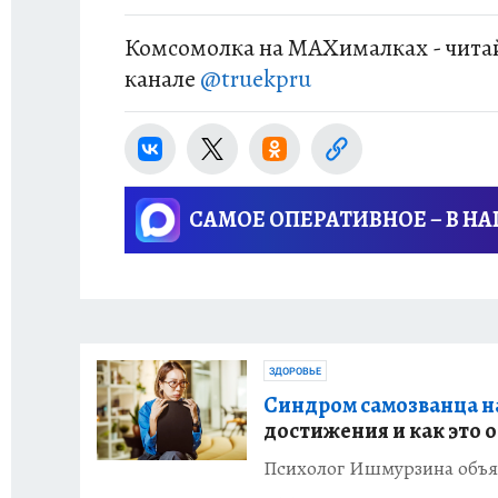
Комсомолка на MAXималках - читай
канале
@truekpru
САМОЕ ОПЕРАТИВНОЕ – В Н
ЗДОРОВЬЕ
Синдром самозванца на
достижения и как это 
Психолог Ишмурзина объяс