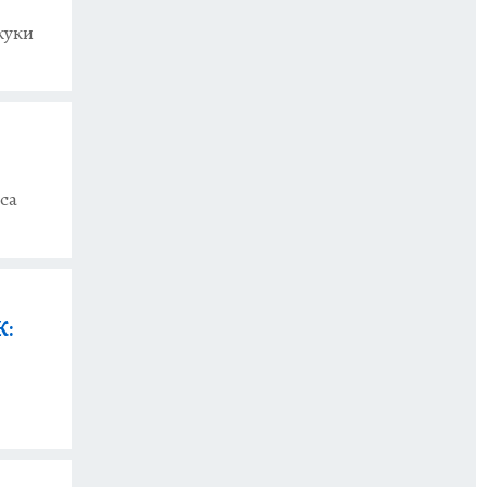
куки
са
К: