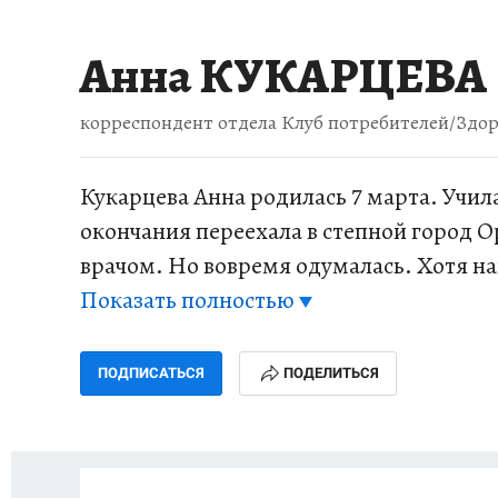
ИСПЫТАНО НА СЕБЕ
Анна КУКАРЦЕВА
корреспондент отдела Клуб потребителей/Здор
Кукарцева Анна родилась 7 марта. Учил
окончания переехала в степной город Ор
врачом. Но вовремя одумалась. Хотя н
«Здоровье», о том, как не болеть, почт
Показать полностью
помочь не меньше, чем на страницах га
ПОДПИСАТЬСЯ
ПОДЕЛИТЬСЯ