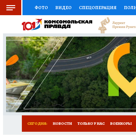
ФОТО
ВИДЕО
СПЕЦОПЕРАЦИЯ
ПОЛ
СОЦПОДДЕРЖКА
НАУКА
СПОРТ
КО
ВЫБОР ЭКСПЕРТОВ
ДОКТОР
ФИНАНС
КНИЖНАЯ ПОЛКА
ПРОГНОЗЫ НА СПОРТ
ПРЕСС-ЦЕНТР
НЕДВИЖИМОСТЬ
ТЕЛЕ
РАДИО КП
РЕКЛАМА
ТЕСТЫ
НОВОЕ 
СЕГОДНЯ:
НОВОСТИ
ТОЛЬКО У НАС
ВОЕНКОРЫ