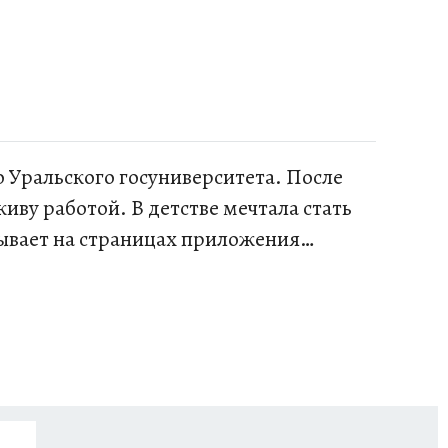
о Уральского госуниверситета. После
иву работой. В детстве мечтала стать
зывает на страницах приложения
 по жизни я люблю людей и стараюсь им