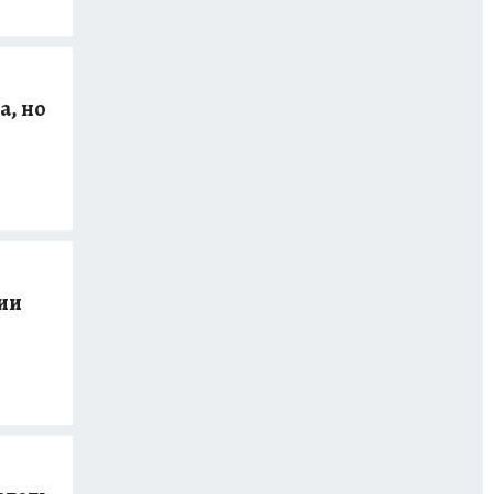
а, но
ии