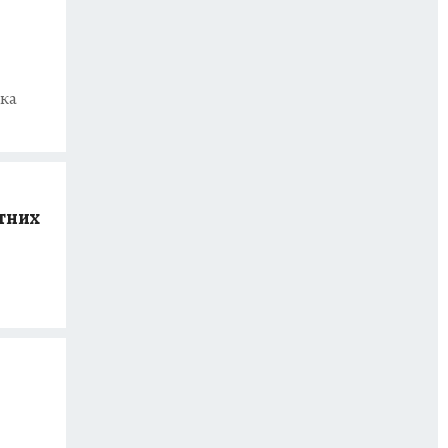
ка
тних