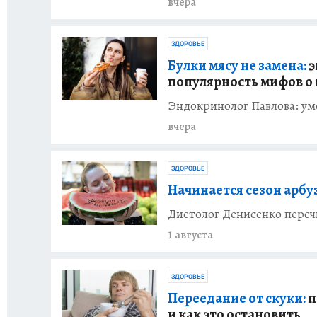
вчера
ЗДОРОВЬЕ
Булки мясу не замена:
э
популярность мифов о
Эндокринолог Павлова: уме
вчера
ЗДОРОВЬЕ
Начинается сезон арбуз
Диетолог Денисенко переч
1 августа
ЗДОРОВЬЕ
Переедание от скуки:
п
и как это остановить