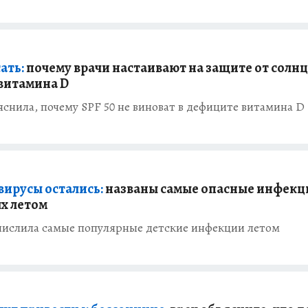
ать:
почему врачи настаивают на защите от солнц
 витамина D
снила, почему SPF 50 не виноват в дефиците витамина D
вирусы остались:
названы самые опасные инфекц
х летом
числила самые популярные детские инфекции летом