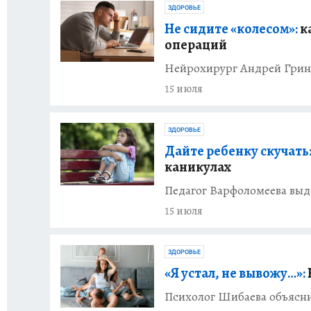
ЗДОРОВЬЕ
Не сидите «колесом»:
ка
операций
Нейрохирург Андрей Гринь
15 июля
ЗДОРОВЬЕ
Дайте ребенку скучать
каникулах
Педагог Варфоломеева выд
15 июля
ЗДОРОВЬЕ
«Я устал, не вывожу…»:
Психолог Шибаева объясни