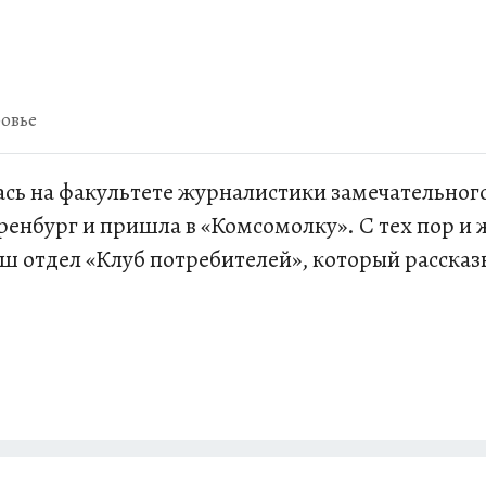
овье
ась на факультете журналистики замечательног
енбург и пришла в «Комсомолку». С тех пор и ж
аш отдел «Клуб потребителей», который расска
и сделал из меня вашего домашнего доктора:) И
зеты.